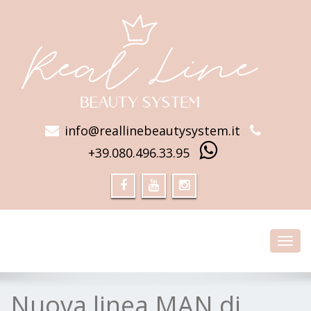
info@reallinebeautysystem.it
+39.080.496.33.95
Toggl
navig
Nuova linea MAN di