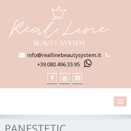
info@reallinebeautysystem.it
+39.080.496.33.95
Toggl
navig
PANESTETIC