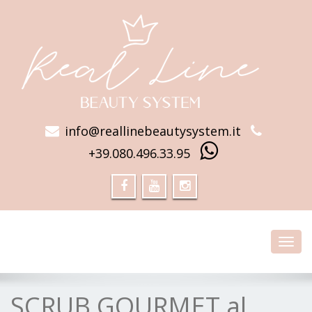
info@reallinebeautysystem.it
+39.080.496.33.95
Toggl
navig
SCRUB GOURMET al