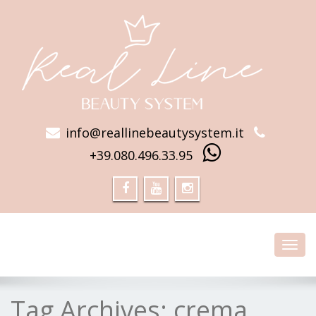
info@reallinebeautysystem.it
+39.080.496.33.95
Toggl
navig
Tag Archives:
crema