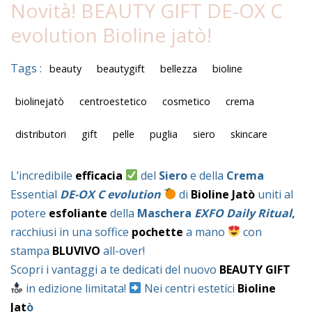
Novità! BEAUTY GIFT DE-OX C
evolution Bioline jatò!
Tags :
beauty
beautygift
bellezza
bioline
biolinejatò
centroestetico
cosmetico
crema
distributori
gift
pelle
puglia
siero
skincare
L’incredibile
efficacia
del
Siero
e della
Crema
Essential
DE-OX C evolution
di
Bioline
Jatò
uniti al
potere
esfoliante
della
Maschera
EXFO Daily Ritual
,
racchiusi in una soffice
pochette
a mano
con
stampa
BLUVIVO
all-over!
Scopri i vantaggi a te dedicati del nuovo
BEAUTY GIFT
in edizione limitata!
Nei centri estetici
Bioline
Jat
ò